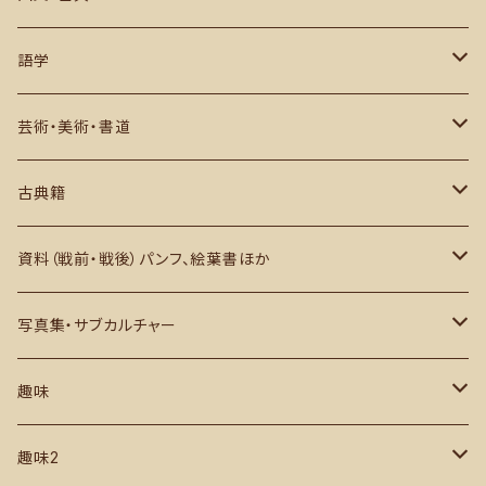
現代史
その他
推理小説・評論
作品
語学
俳句・川柳・歌集など
研究・評論ほか
日本語学
芸術・美術・書道
西洋文学
英語学
芸術史・評論・解説
古典籍
アジアほか
その他
美術・図録・画集・作品集
和本・写本ほか
資料（戦前・戦後）パンフ、絵葉書ほか
書道・中文書
古地図・1枚もの ほか
日本国内
写真集・サブカルチャー
芸術写真集・作品集
国外・外地
グラビア・アイドル
趣味
建築関係
サブカルチャー
カメラ・写真
趣味2