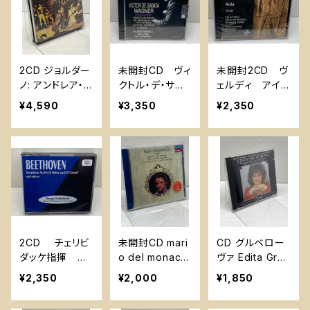
MELODRAM
2CD ジョルダー
未開封CD ヴィ
未開封2CD ヴ
ノ: アンドレア・
クトル・デ・サバ
ェルディ アイ
シェニエGiorda
タ ワーグナ
ーダ オリヴィ
¥4,590
¥3,350
¥2,350
no: Andrea Ch
ー トリスタンと
エロ・デ・ファブ
enier - NEW N
イゾルデ アイ
リティス指揮
uova Era - Ne
リーン・ファレ
マリア・カラス
w York Metro
ル
Aida Verdi Oli
politan Opera
viero De Fabri
tiis 米盤
2CD チェリビ
未開封CD mari
CD グルベロー
ダッケ指揮 ベ
o del monaco
ヴァ Edita Grub
ートーヴェン
verdi Arias ヴ
erova beruhm
¥2,350
¥2,000
¥1,850
交響曲第9番「合
ェルディ：アリア
te opernarien
唱」、ほか Ser
- マリオ・デル・
FAMOUS OPE