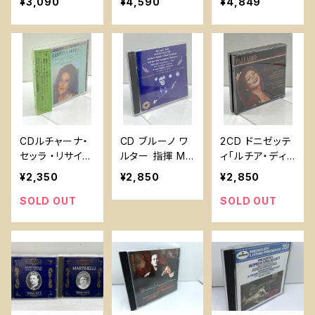
¥3,090
¥4,590
¥4,849
ノ・ワルター指
指揮 ユッシ・ビ
but [VHS] Em
揮 伊盤
ョルリング G・
d/EMI Classics
O・P伊盤
Callas, Maria
CDルチャーナ・
CD ブルーノ ワ
2CD ドニゼッテ
セッラ ・リサイタ
ルター 指揮 MA
ィ「ルチア・ディ・
ル アルベルト・
HLER’s First S
ランメルモール」
¥2,350
¥2,850
¥2,850
ゼッダ指揮 19
ymphony with
Gaetano Doni
83ミラノ・ジュゼ
theNBC Symp
zetti – Lucia D
SOLD OUT
SOLD OUT
ッペ・ヴェルディ
hony Orchestr
i Lammermoor,
音楽院
aニューリマスタ
Orchestra E C
ー版
oro Del Teatr
o Alla Scala Di
Milano, Nino S
anzogno