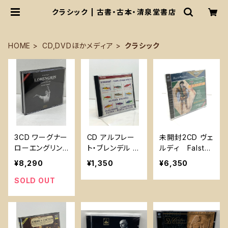
クラシック | 古書・古本・清泉堂書店
HOME
CD,DVDほかメディア
クラシック
3CD ワーグナー
CD アルフレー
未開封2CD ヴェ
ローエングリン
ト・ブレンデル Al
ルディ Falstaf
ロリン・マゼール
fred Brendel F
f Verdi / トスカ
¥8,290
¥1,350
¥6,350
ヴィントガッセ
orellen-Quinte
ニーニ Tosca
ン バイロイト 19
t a-Dur D Pgd/
nini / Vienna P
SOLD OUT
60Wagner: Lo
Philips Schub
hilharmonic 1
hengrin Wolfg
ert
936 ARKADI
ang Windgass
A
en GOLDEN