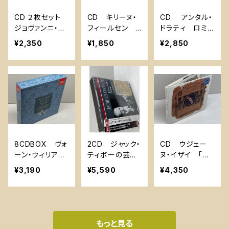
CD ２枚セット
CD キリーヌ・
CD アンタル・
ジョヴァンニ・マ
フィールセン
ドラティ ロミオ
ルティネッリ 1
ジルケ・アヴェン
とジュリエット
¥2,350
¥1,850
¥2,850
885-1969、191
ハウス 「ETCE
プロコフィエ
3-1923 Nimb
TERA」ブラーム
フ
us Records
ス ショパン
8CDBOX ヴォ
2CD ジャック・
CD ウジェー
ーン・ウィリアム
ティボーの芸
ヌ・イザイ 「イ
ズ 交響曲全
術 ブラーム
ザイの栄光」 オ
¥3,190
¥5,590
¥4,350
集 エイドリア
ス モーツアル
ーストリア盤
ン・ボールト指
ト 国内盤
揮 EMI EU盤
もっと見る