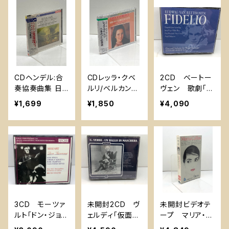
giu Celibidach
モナコ decca4
RA ARIAS/ORF
e 米盤
21868-2
EO C101841A
CDヘンデル:合
CDレッラ・クベ
2CD ベートー
奏協奏曲集 日
ルリ/ベルカント
ヴェン 歌劇「フ
本コロムビア イ
の芸術 Mome
ィデリオ」バーン
¥1,699
¥1,850
¥4,090
タリア合奏団
nti Di Belvant
スタイン指揮
o: Lella Cuberl
ウィーンフィル
i 日本語解説
米盤
対訳付き
3CD モーツァ
未開封2CD ヴ
未開封ビデオテ
ルト「ドン・ジョヴ
ェルディ「仮面舞
ープ マリア・カ
ァンニ」 ブルー
踏会」パニッツァ
ラス Paris De