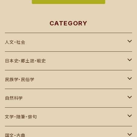
CATEGORY
人文・社会
思想・哲学・宗教
日本史・郷土誌・戦史
社会科学・世界史
郷土誌
民族学・民俗学
その他
古代史・民族
日本国内
自然科学
中世・江戸期
アジア
数学・物理・宇宙・科学
文学・随筆・俳句
戦史・戦記・近代史
ヨーロッパ・アフリカその他
生物・自然・動物など
近代文学・評論
国文・古典