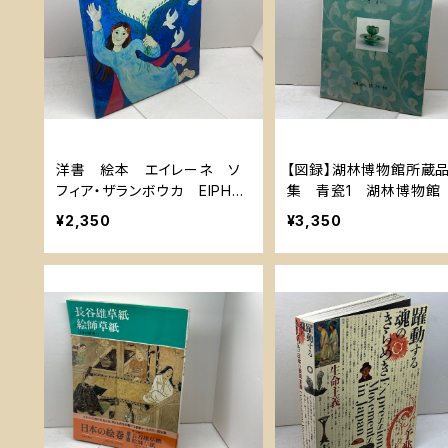
洋書 絵本 エイレーネ ソ
【図録】湖林博物館所蔵
フィア・ザランボウカ EIPHN
集 青瓷1 湖林博物館
H ギリシャ語
¥2,350
¥3,350