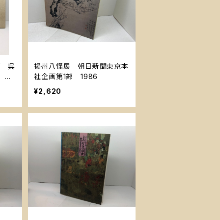
部 呉
揚州八怪展 朝日新聞東京本
 明
社企画第1部 1986
¥2,620