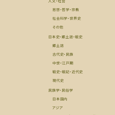
人文・社会
思想・哲学・宗教
社会科学・世界史
その他
日本史・郷土誌・戦史
郷土誌
古代史・民族
中世・江戸期
戦史・戦記・近代史
現代史
民族学・民俗学
日本国内
アジア