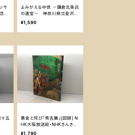
ッサ
よみがえる中世 －鎌倉北条氏
記念
の遺宝－ 神奈川県立金沢文
庫 1990
¥1,590
利十五
黄金と侘び「秀吉展」[図録] N
HK大阪放送局・NHKきんきメ
ディアプラン 大阪市立博物館
¥1,790