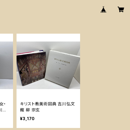
女・
キリスト教美術図典 吉川弘文
川真
館 柳 宗玄
書房
¥3,170