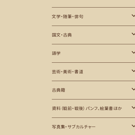
中世・江戸期
アジア
数学・物理・宇宙・科学
文学・随筆・俳句
戦史・戦記・近代史
ヨーロッパ・アフリカその他
生物・自然・動物など
近代文学・評論
国文・古典
現代史
その他
推理小説・評論
作品
語学
俳句・川柳・歌集など
研究・評論ほか
日本語学
芸術・美術・書道
西洋文学
英語学
芸術史・評論・解説
古典籍
アジアほか
その他
美術・図録・画集・作品集
和本・写本ほか
資料（戦前・戦後）パンフ、絵葉書ほか
書道・中文書
古地図・1枚もの ほか
日本国内
写真集・サブカルチャー