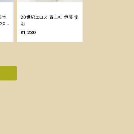
日本
20世紀エロス 青土社 伊藤 俊
200
治
¥1,230