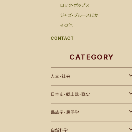
ロック・ポップス
ジャズ・ブルースほか
その他
CONTACT
CATEGORY
人文・社会
思想・哲学・宗教
日本史・郷土誌・戦史
社会科学・世界史
郷土誌
民族学・民俗学
その他
古代史・民族
日本国内
自然科学