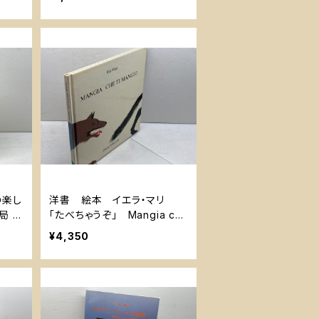
の楽し
洋書 絵本 イエラ・マリ
局 高
「たべちゃうぞ」 Mangia ch
e ti mangio 1980 Emme
¥4,350
Edizioni（イタリア）初版