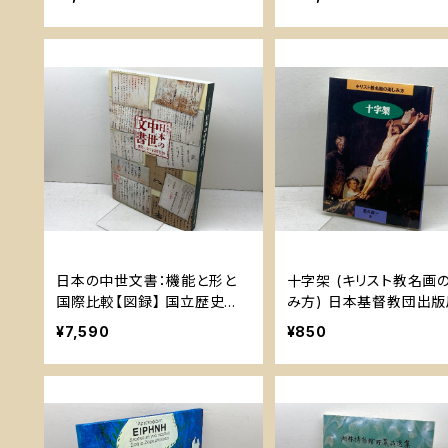
日本の中世文書：機能と形と
十字架 (キリスト教名画
国際比較【図録】 国立歴史民
み方) 日本基督教団出版
俗博物館 国立歴史民俗博物
久 眞一
¥7,590
¥850
館