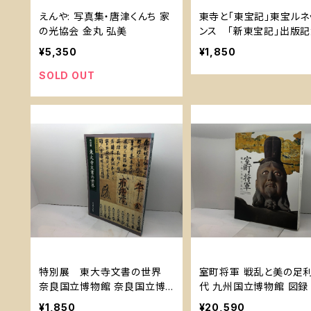
えんや: 写真集・唐津くんち 家
東寺と「東宝記」東宝ルネ
の光協会 金丸 弘美
ンス 「新東宝記」出版
一九九六 東宝宝物館
¥5,350
¥1,850
SOLD OUT
特別展 東大寺文書の世界
室町将軍 戦乱と美の足
奈良国立博物館 奈良国立博
代 九州国立博物館 図録
物館
¥1,850
¥20,590