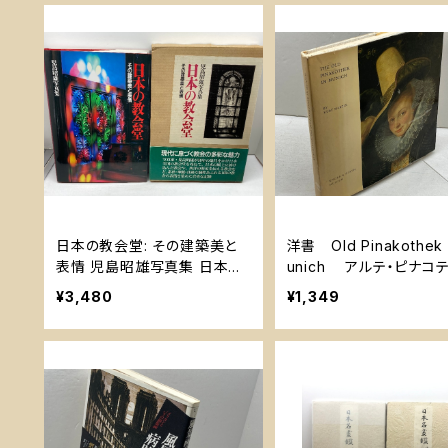
日本の教会堂: その建築美と
洋書 Old Pinakothek 
表情 児島昭雄写真集 日本基
unich アルテ・ピナコ
督教団出版局 児島 昭雄
ク (Europe & Its Art S
¥3,480
¥1,349
print unknown Martin,