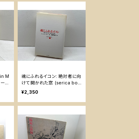
in M
魂にふれるイコン: 絶対者に向
テー
けて開かれた窓 (serica boo
.) Im
ks) せりか書房 ミシェル クノ
¥2,350
 K.
ー