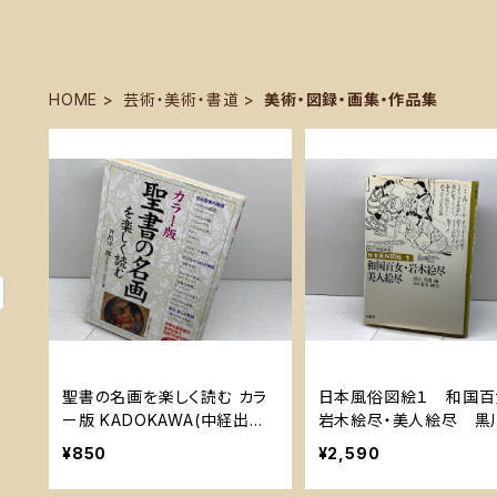
HOME
芸術・美術・書道
美術・図録・画集・作品集
聖書の名画を楽しく読む カラ
日本風俗図絵１ 和国百
ー版 KADOKAWA(中経出版)
岩木絵尽・美人絵尽 黒
井出 洋一郎
道編 菱川師宣図絵 柏
¥850
¥2,590