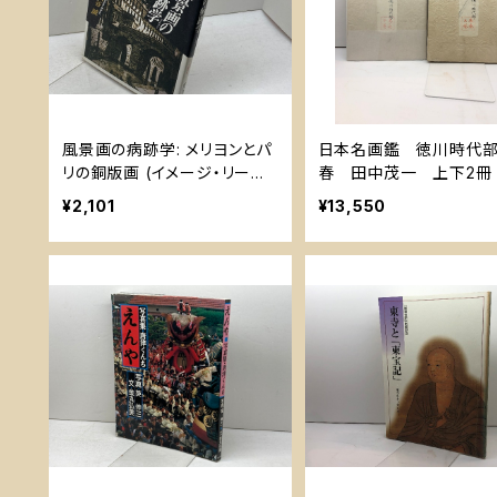
風景画の病跡学: メリヨンとパ
日本名画鑑 徳川時代
リの銅版画 (イメージ・リーデ
春 田中茂一 上下2冊
ィング叢書) 平凡社 気谷 誠
治31年
¥2,101
¥13,550