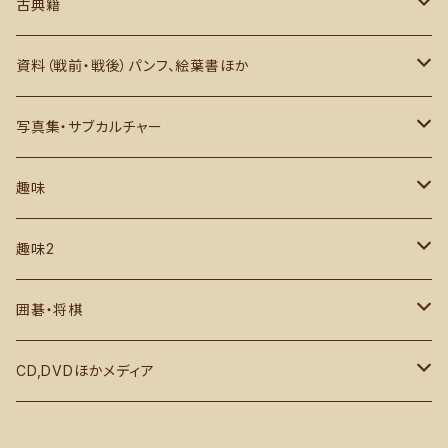
西洋文学
英語学
芸術史・評論・解説
古典籍
アジアほか
その他
美術・図録・画集・作品集
和本・写本ほか
資料（戦前・戦後）パンフ、絵葉書ほか
書道・中文書
古地図・1枚もの ほか
日本国内
写真集・サブカルチャー
芸術写真集・作品集
国外・外地
グラビア・アイドル
趣味
建築関係
サブカルチャー
カメラ・写真
趣味2
デザイン・ファッション
絶版漫画・コミック雑誌など
音楽・映画・芸能 ほか
各種スポーツ 野球 相撲 格闘技ほか
囲碁・将棋
1970～各種雑誌
鉄道、船舶関係、車、航空機ほか
コンピューター IT関係
囲碁
CD,DVDほかメディア
ミリタリー 戦闘機 戦車 戦艦
実用・その他
将棋
クラシック