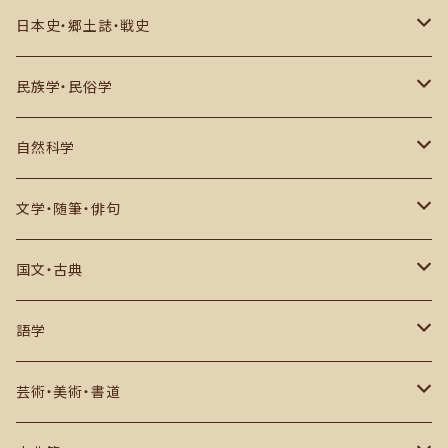
思想・哲学・宗教
日本史・郷土誌・戦史
社会科学・世界史
郷土誌
民族学・民俗学
その他
古代史・民族
日本国内
自然科学
中世・江戸期
アジア
数学・物理・宇宙・科学
文学・随筆・俳句
戦史・戦記・近代史
ヨーロッパ・アフリカその他
生物・自然・動物など
近代文学・評論
国文・古典
現代史
その他
推理小説・評論
作品
語学
俳句・川柳・歌集など
研究・評論ほか
日本語学
芸術・美術・書道