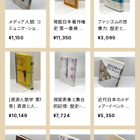
メディア人間: コ
発掘日本著作権
ファシズムの想
ミュニケ-ション
史 第一書房 吉
像力: 歴史と記
革命の構造 勁
村 保
憶の比較文化論
¥1,150
¥11,350
¥3,090
草書房 中野 収
的研究 人文書
院 小岸 昭
[資源人類学 第1
視覚表象と集合
近代日本のメデ
巻] 資源と人間
的記憶: 歴史・現
ィア・イベント 同
(資源人類学 1)
在・戦争 (一橋
文舘出版 津金
¥10,149
¥7,724
¥5,350
弘文堂 内堀 基
大学大学院社会
澤 聰廣
光
学研究科先端課
題研究 2) 旬報
社 荒又 美陽