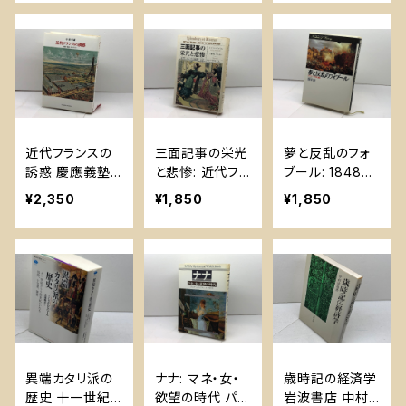
論社 倉知 敬
本 千代
近代フランスの
三面記事の栄光
夢と反乱のフォ
誘惑 慶應義塾
と悲惨: 近代フラ
ブール: 1848年
大学出版会 小
ンスの犯罪・文
パリの民衆運動
¥2,350
¥1,850
¥1,850
倉孝誠
学・ジャ-ナリズ
(歴史のフロンテ
ム 白水社 ルイ
ィア) 山川出版
シュヴァリエ
社 喜安 朗
異端カタリ派の
ナナ: マネ・女・
歳時記の経済学
歴史 十一世紀
欲望の時代 パル
岩波書店 中村