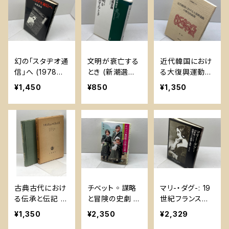
幻の「スタヂオ通
文明が衰亡する
近代韓国におけ
信」へ (1978年)
とき (新潮選書)
る大復興運動の
れんが書房新社
新潮社 高坂 正
歴史的展開 (大
¥1,450
¥850
¥1,350
伊藤 俊也
尭
森講座 24) 日
本キリスト教会
大森教会 崔 炳
一
古典古代におけ
チベット◦謀略
マリ-・ダグ-: 19
る伝承と伝記 (1
と冒険の史劇 -
世紀フランス伯
975年)
アメリカと中国
爵夫人の孤独と
¥1,350
¥2,350
¥2,329
の狭間で 社会評
熱情 春風社 坂