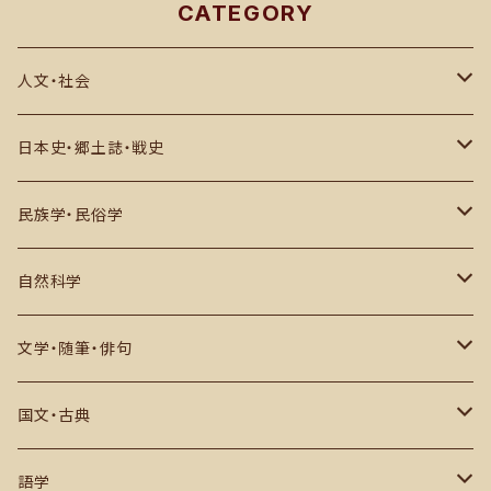
CATEGORY
人文・社会
思想・哲学・宗教
日本史・郷土誌・戦史
社会科学・世界史
郷土誌
民族学・民俗学
その他
古代史・民族
日本国内
自然科学
中世・江戸期
アジア
数学・物理・宇宙・科学
文学・随筆・俳句
戦史・戦記・近代史
ヨーロッパ・アフリカその他
生物・自然・動物など
近代文学・評論
国文・古典
現代史
その他
推理小説・評論
作品
語学