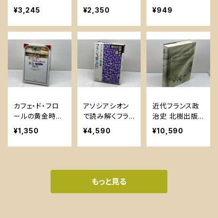
から十四世紀に
コ ヴェルナー ホ
達也
¥3,245
¥2,350
¥949
いたる信仰、十
ーフマン
字軍、審問 (講
談社選書メチエ
635) 講談社 ミ
シェル・ロクベー
ル
カフェ・ド・フロ
アソシアシオン
近代フランス政
ールの黄金時代:
で読み解くフラ
治史 北樹出版
よみがえるパリ
ンス史 (結社の
高村 忠成
¥1,350
¥4,590
¥10,590
の一世紀 中央
世界史 3) 山川
公論新社 クリス
出版社 福井 憲
トフ デュラン=ブ
彦
バル
もっと見る