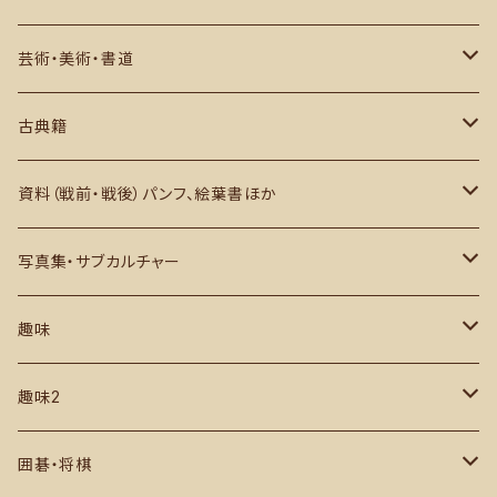
俳句・川柳・歌集など
研究・評論ほか
日本語学
芸術・美術・書道
西洋文学
英語学
芸術史・評論・解説
古典籍
アジアほか
その他
美術・図録・画集・作品集
和本・写本ほか
資料（戦前・戦後）パンフ、絵葉書ほか
書道・中文書
古地図・1枚もの ほか
日本国内
写真集・サブカルチャー
芸術写真集・作品集
国外・外地
グラビア・アイドル
趣味
建築関係
サブカルチャー
カメラ・写真
趣味2
デザイン・ファッション
絶版漫画・コミック雑誌など
音楽・映画・芸能 ほか
各種スポーツ 野球 相撲 格闘技ほか
囲碁・将棋