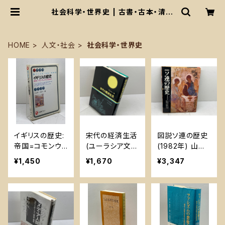
社会科学・世界史 | 古書・古本・清泉
堂書店
HOME
人文・社会
社会科学・世界史
イギリスの歴史:
宋代の経済生活
図説ソ連の歴史
帝国=コモンウェ
(ユーラシア文化
(1982年) 山川
ルスのあゆみ
史選書) 吉川弘
出版社 コンスタ
¥1,450
¥1,670
¥3,347
(有斐閣アルマ
文館 河上光一
ンチン・タルノフ
世界に出会う各
スキイ
国=地域史) 有
斐閣 川北 稔