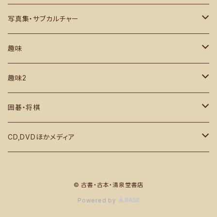
書道・中文書
古地図・1枚もの ほか
日本国内
写真集・サブカルチャー
芸術写真集・作品集
国外・外地
グラビア・アイドル
趣味
建築関係
サブカルチャー
カメラ・写真
趣味2
デザイン・ファッション
絶版漫画・コミック雑誌など
音楽・映画・芸能 ほか
各種スポーツ 野球 相撲 格闘技ほか
囲碁・将棋
1970～各種雑誌
鉄道、船舶関係、車、航空機ほか
コンピューター IT関係
囲碁
CD,DVDほかメディア
ミリタリー 戦闘機 戦車 戦艦
実用・その他
将棋
クラシック
© 古書・古本・清泉堂書店
ロック・ポップス
Powered by