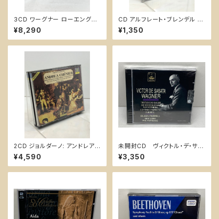
3CD ワーグナー ローエングリ
CD アルフレート・ブレンデル Al
ン ロリン・マゼール ヴィント
fred Brendel Forellen-Qui
¥8,290
¥1,350
ガッセン バイロイト 1960Wag
ntet a-Dur D Pgd/Philips S
ner: Lohengrin Wolfgang
chubert
Windgassen GOLDEN ME
LODRAM
2CD ジョルダーノ: アンドレア・
未開封CD ヴィクトル・デ・サバ
シェニエGiordano: Andrea C
タ ワーグナー トリスタンと
¥4,590
¥3,350
henier - NEW Nuova Era -
イゾルデ アイリーン・ファレ
New York Metropolitan Op
ル
era