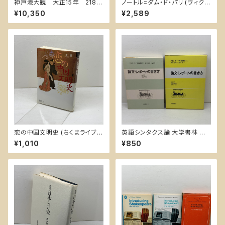
神戸港大観 大正15年 218P
ノートル=ダム・ド・パリ (ヴィクト
神戸市役所港湾部 折込図
ル・ユゴー文学館) 潮出版社 ヴ
¥10,350
¥2,589
多
ィクトル・ユゴー
恋の中国文明史 (ちくまライブラ
英語シンタクス論 大学書林 小
リー 90) 筑摩書房 張 競
川尚邦
¥1,010
¥850