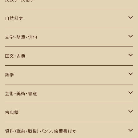
その他
古代史・民族
日本国内
自然科学
中世・江戸期
アジア
数学・物理・宇宙・科学
文学・随筆・俳句
戦史・戦記・近代史
ヨーロッパ・アフリカその他
生物・自然・動物など
近代文学・評論
国文・古典
現代史
その他
推理小説・評論
作品
語学
俳句・川柳・歌集など
研究・評論ほか
日本語学
芸術・美術・書道
西洋文学
英語学
芸術史・評論・解説
古典籍
アジアほか
その他
美術・図録・画集・作品集
和本・写本ほか
資料（戦前・戦後）パンフ、絵葉書ほか