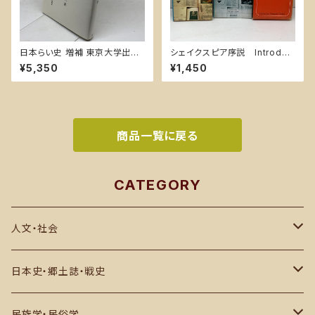
日本らい史 増補 東京大学出版
シェイクスピア序説 Introduc
会 山本 俊一
ing Shakespeare G.B.ハリ
¥5,350
¥1,450
ソン G. B. Harrison 英潮社
商品一覧に戻る
CATEGORY
人文・社会
思想・哲学・宗教
日本史・郷土誌・戦史
社会科学・世界史
郷土誌
民族学・民俗学