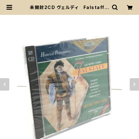
未開封2CD ヴェルディ Falstaff V
erdi / トスカニーニ Toscanini /
Vienna Philharmonic 1936
ARKADIA | 古書・古本・清泉堂書店