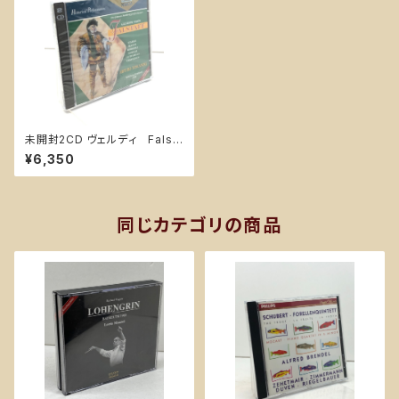
未開封2CD ヴェルディ Falst
aff Verdi / トスカニーニ Tos
¥6,350
canini / Vienna Philharmoni
c 1936 ARKADIA
同じカテゴリの商品