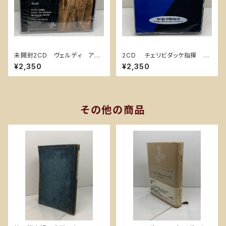
未開封2CD ヴェルディ アイ
2CD チェリビダッケ指揮 ベ
ーダ オリヴィエロ・デ・ファブリ
ートーヴェン 交響曲第9番「合
¥2,350
¥2,350
ティス指揮 マリア・カラス Ai
唱」、ほか Sergiu Celibidac
da Verdi Oliviero De Fabrit
he 米盤
iis 米盤
その他の商品