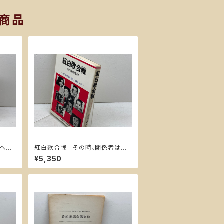
商品
のヘボ
紅白歌合戦 その時、関係者はど
う動いたか 吉川義雄監修 日本
¥5,350
総合出版機構