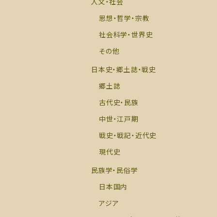
人文・社会
思想・哲学・宗教
社会科学・世界史
その他
日本史・郷土誌・戦史
郷土誌
古代史・民族
中世・江戸期
戦史・戦記・近代史
現代史
民族学・民俗学
日本国内
アジア