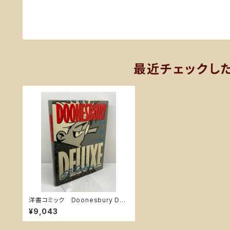
最近チェックし
洋書コミック Doonesbury Del
uxe: Selected Glances Askan
¥9,043
ce Henry Holt & Co Trudeau,
G. B.