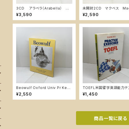
3CD アラベラ（Arabella） カ
未開封2CD マクベス Mac
ール・ベーム指揮 リヒャルト・シュ
h ラインスドルフ指揮 ヴ
¥3,590
¥2,590
トラウス 独グラモフォン輸入盤
ィ 米RCA輸入盤
Beowulf Oxford Univ Pr Kevi
TOEFL米国留学英語能力テ
nCrossley-Holland
習問題 太陽社 ９４年
¥2,550
¥1,450
商品一覧に戻る