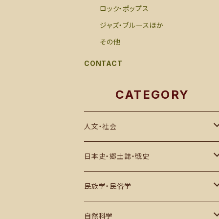
ロック・ポップス
ジャズ・ブルースほか
その他
CONTACT
CATEGORY
人文・社会
思想・哲学・宗教
日本史・郷土誌・戦史
社会科学・世界史
郷土誌
民族学・民俗学
その他
古代史・民族
日本国内
自然科学