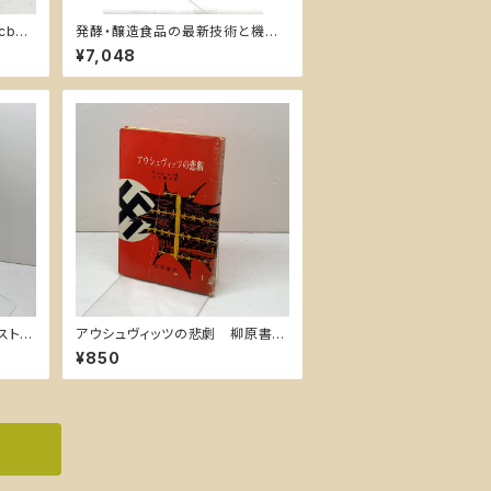
bet
発酵・醸造食品の最新技術と機能
ェルデ
性 2 普及版 (食品シリーズ) シーエ
¥7,048
ムシー出版
スト練
アウシュヴィッツの悲劇 柳原書
店 K・スモーレン 昭和44
¥850