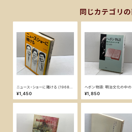
同じカテゴリの
ニュース・ショーに賭ける (1968
ヘボン物語: 明治文化の中
年) 現代ジャーナリズム出版会 浅
ン像 教文館 村上 文昭
¥1,450
¥1,850
田 孝彦