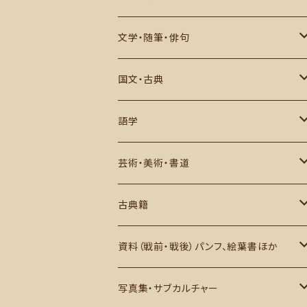
中世・江戸期
アジア
数学・物理・宇宙・科学
文学・随筆・俳句
戦史・戦記・近代史
ヨーロッパ・アフリカその他
生物・自然・動物など
近代文学・評論
国文・古典
現代史
その他
推理小説・評論
作品
語学
俳句・川柳・歌集など
研究・評論ほか
日本語学
芸術・美術・書道
西洋文学
英語学
芸術史・評論・解説
古典籍
アジアほか
その他
美術・図録・画集・作品集
和本・写本ほか
資料（戦前・戦後）パンフ、絵葉書ほか
書道・中文書
古地図・1枚もの ほか
日本国内
写真集・サブカルチャー