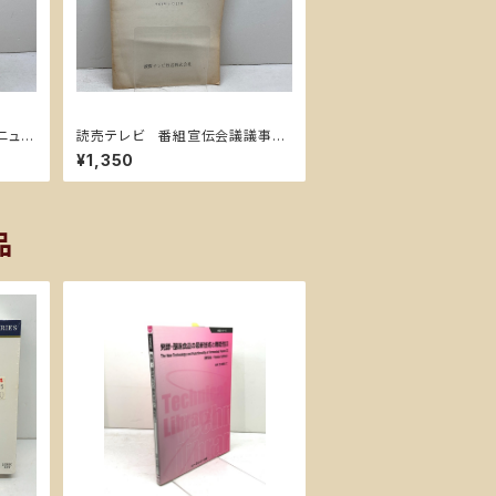
ニュー
読売テレビ 番組宣伝会議議事
録 第３５１回 平成６年
¥1,350
品