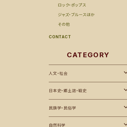
ロック・ポップス
ジャズ・ブルースほか
その他
CONTACT
CATEGORY
人文・社会
思想・哲学・宗教
日本史・郷土誌・戦史
社会科学・世界史
郷土誌
民族学・民俗学
その他
古代史・民族
日本国内
自然科学