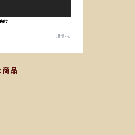
向け
通報する
た商品