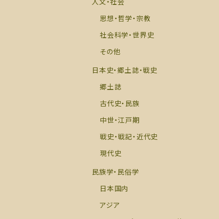
人文・社会
思想・哲学・宗教
社会科学・世界史
その他
日本史・郷土誌・戦史
郷土誌
古代史・民族
中世・江戸期
戦史・戦記・近代史
現代史
民族学・民俗学
日本国内
アジア