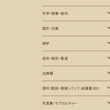
中世・江戸期
アジア
数学・物理・宇宙・科学
文学・随筆・俳句
戦史・戦記・近代史
ヨーロッパ・アフリカその他
生物・自然・動物など
近代文学・評論
国文・古典
現代史
その他
推理小説・評論
作品
語学
俳句・川柳・歌集など
研究・評論ほか
日本語学
芸術・美術・書道
西洋文学
英語学
芸術史・評論・解説
古典籍
アジアほか
その他
美術・図録・画集・作品集
和本・写本ほか
資料（戦前・戦後）パンフ、絵葉書ほか
書道・中文書
古地図・1枚もの ほか
日本国内
写真集・サブカルチャー