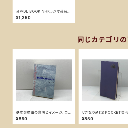
音声DL BOOK NHKラジオ英会話
英文法パーフェクト講義 上 (語学シ
¥1,350
リーズ 音声DL BOOK|NHKラジオ
英会話)
同じカテゴリの
基本英単語の意味とイメージ: コミ
いきなり通じるPOCKET英会
ュニケーションの核となる 研究社
ベラル社
¥850
¥850
阿部 一