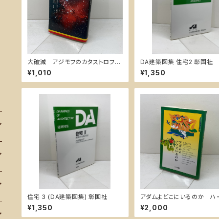
大破滅 アジモフのカタストロフィ
DA建築図集 住宅2 彰国社
ー全研究 講談社 アイザック・ア
¥1,010
¥1,350
シモフ
住宅 3 (DA建築図集) 彰国社
アダムよどこにいるのか ハ
ジョ著 尾崎達治訳 ツラノ
¥1,350
¥2,000