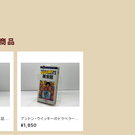
商品
話 リ
アントン・ウイッキーのトラベラーズ
英会話 ポケット版 日東書院本社
¥1,850
アントン ウィッキー