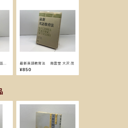
会話
最新英語教育法 南雲堂 大沢 茂
¥850
品