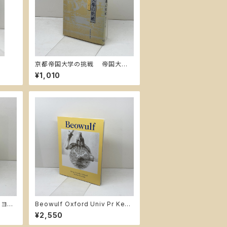
京都帝国大学の挑戦 帝国大学
史のひとこま 名古屋大学出版
¥1,010
会 潮木 守一
・ヨン
Beowulf Oxford Univ Pr Kevi
書院
nCrossley-Holland
¥2,550