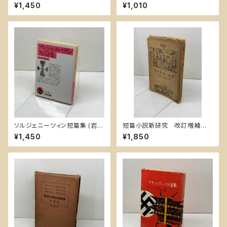
ト練習問題 太陽社 ９４年
范長江 松枝茂夫訳 筑摩
¥1,450
¥1,010
書房
ソルジェニーツィン短篇集 (岩波
短篇小説新研究 改訂増補
文庫 赤 635-2) 岩波書店 ソル
宮島新三郎 、東京出版社 、昭12
¥1,450
¥1,850
ジェニーツィン
普及版 257頁