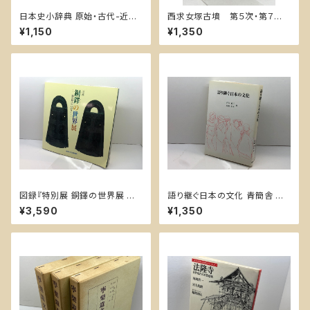
日本史小辞典 原始・古代-近世
西求女塚古墳 第５次・第７次
(角川小辞典 24) KADOKAWA
発掘調査概報 1995年 64P
¥1,150
¥1,350
竹内 理三
神戸市教育委員会
図録『特別展 銅鐸の世界展 地
語り継ぐ日本の文化 青簡舎 沢
の神への「いのり」』（神戸市立博
井 耐三
¥3,590
¥1,350
物館/1993年） 女神の息吹