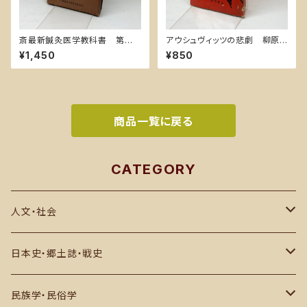
斎最新鍼灸医学教科書 第一
アウシュヴィッツの悲劇 柳原
巻 山崎良斎著 明治鍼灸学
書店 K・スモーレン 昭和44
¥1,450
¥850
校出版部発行 昭和九年改訂
第三版
商品一覧に戻る
CATEGORY
人文・社会
思想・哲学・宗教
日本史・郷土誌・戦史
社会科学・世界史
郷土誌
民族学・民俗学