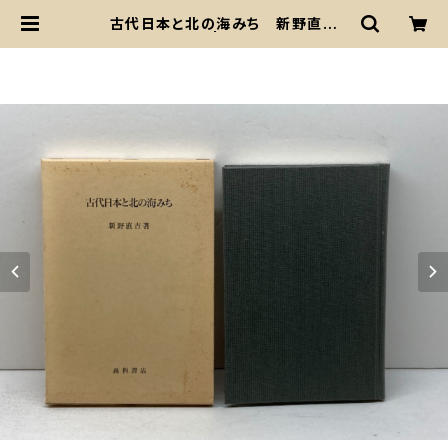
古代日本と北の海みち 新野直吉
著 髙科書店 | 古書・古本・清泉堂
書店