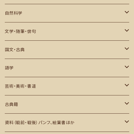
その他
古代史・民族
日本国内
自然科学
中世・江戸期
アジア
数学・物理・宇宙・科学
文学・随筆・俳句
戦史・戦記・近代史
ヨーロッパ・アフリカその他
生物・自然・動物など
近代文学・評論
国文・古典
現代史
その他
推理小説・評論
作品
語学
俳句・川柳・歌集など
研究・評論ほか
日本語学
芸術・美術・書道
西洋文学
英語学
芸術史・評論・解説
古典籍
アジアほか
その他
美術・図録・画集・作品集
和本・写本ほか
資料（戦前・戦後）パンフ、絵葉書ほか