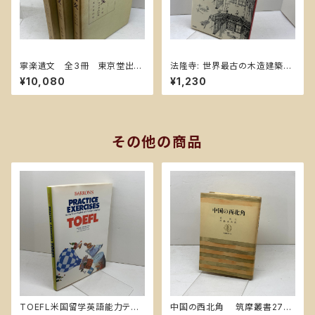
寧楽遺文 全3冊 東京堂出
法隆寺: 世界最古の木造建築
版 昭和56 訂正６版
(日本人はどのように建造物をつ
¥10,080
¥1,230
くってきたか 1) 草思社 西岡 常
一
その他の商品
TOEFL米国留学英語能力テス
中国の西北角 筑摩叢書279