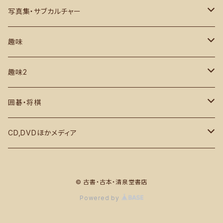
書道・中文書
古地図・1枚もの ほか
日本国内
写真集・サブカルチャー
芸術写真集・作品集
国外・外地
グラビア・アイドル
趣味
建築関係
サブカルチャー
カメラ・写真
趣味2
デザイン・ファッション
絶版漫画・コミック雑誌など
音楽・映画・芸能 ほか
各種スポーツ 野球 相撲 格闘技ほか
囲碁・将棋
1970～各種雑誌
鉄道、船舶関係、車、航空機ほか
コンピューター IT関係
囲碁
CD,DVDほかメディア
ミリタリー 戦闘機 戦車 戦艦
実用・その他
将棋
クラシック
© 古書・古本・清泉堂書店
ロック・ポップス
Powered by